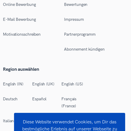
Online Bewerbung
Bewertungen
E-Mail Bewerbung
Impressum
Motivationsschreiben
Partnerprogramm
Abonnement kündigen
Region auswählen
English (IN)
English (UK)
English (US)
Deutsch
Español
Français
(France)
Italiano
Polski
Português
Diese Website verwendet Cookies, um Dir das
(Brasil)
bestmögliche Erlebnis auf unserer Webseite zu