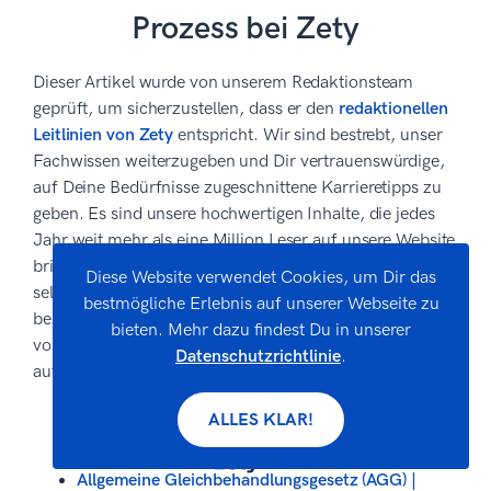
Prozess bei Zety
Dieser Artikel wurde von unserem Redaktionsteam
geprüft, um sicherzustellen, dass er den
redaktionellen
Leitlinien von Zety
entspricht. Wir sind bestrebt, unser
Fachwissen weiterzugeben und Dir vertrauenswürdige,
auf Deine Bedürfnisse zugeschnittene Karrieretipps zu
geben. Es sind unsere hochwertigen Inhalte, die jedes
Jahr weit mehr als eine Million Leser auf unsere Website
bringen. Aber das ist noch nicht alles. Unser Team führt
Diese Website verwendet Cookies, um Dir das
selbst Originalstudien durch, um den Arbeitsmarkt
bestmögliche Erlebnis auf unserer Webseite zu
besser zu verstehen und wir sind stolz darauf, dass wir
bieten. Mehr dazu findest Du in unserer
von Spitzenuniversitäten und den wichtigsten Medien
Datenschutzrichtlinie
.
auf der ganzen Welt
veröffentlicht
werden.
Quellen
ALLES KLAR!
Allgemeine Gleichbehandlungsgesetz (AGG) |