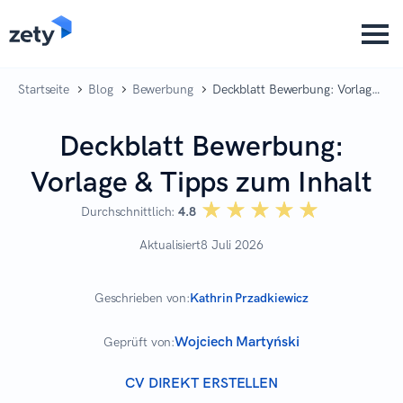
content
Startseite
Blog
Bewerbung
Deckblatt Bewerbung: Vorlage
& Tipps zum Inhalt
Deckblatt Bewerbung:
Vorlage & Tipps zum Inhalt
☆☆☆☆☆
★★★★★
Durchschnittlich:
4.8
Aktualisiert
8 Juli 2026
Geschrieben von:
Kathrin Przadkiewicz
Wojciech Martyński
Geprüft von:
CV DIREKT ERSTELLEN