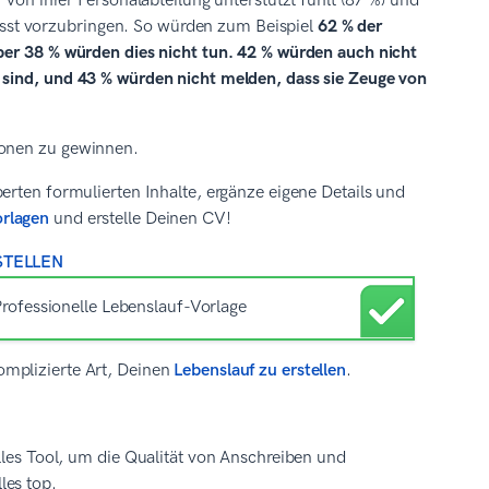
 von ihrer Personalabteilung unterstützt fühlt (87 %) und
ewusst vorzubringen. So würden zum Beispiel
62 % der
aber 38 % würden dies nicht tun. 42 % würden auch nicht
n sind, und 43 % würden nicht melden, dass sie Zeuge von
ionen zu gewinnen.
erten formulierten Inhalte, ergänze eigene Details und
orlagen
und erstelle Deinen CV!
STELLEN
omplizierte Art, Deinen
Lebenslauf zu erstellen
.
olles Tool, um die Qualität von Anschreiben und
les top.