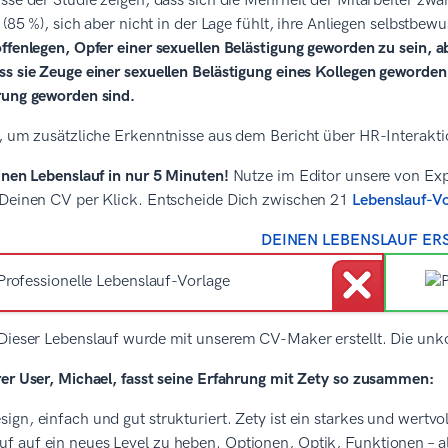
sse der Studie zeigen, dass sich die Mehrheit der Mitarbeiter zwar
t (85 %), sich aber nicht in der Lage fühlt, ihre Anliegen selbstb
ffenlegen, Opfer einer sexuellen Belästigung geworden zu sein, 
ss sie Zeuge einer sexuellen Belästigung eines Kollegen geworde
rung geworden sind.
r, um zusätzliche Erkenntnisse aus dem Bericht über HR-Interakt
inen Lebenslauf in nur 5 Minuten!
Nutze im Editor unsere von Exp
 Deinen CV per Klick. Entscheide Dich zwischen 21
Lebenslauf-V
DEINEN LEBENSLAUF ER
Dieser Lebenslauf wurde mit unserem CV-Maker erstellt. Die unk
rer User, Michael, fasst seine Erfahrung mit Zety so zusammen:
sign, einfach und gut strukturiert. Zety ist ein starkes und wertv
uf auf ein neues Level zu heben. Optionen, Optik, Funktionen – al