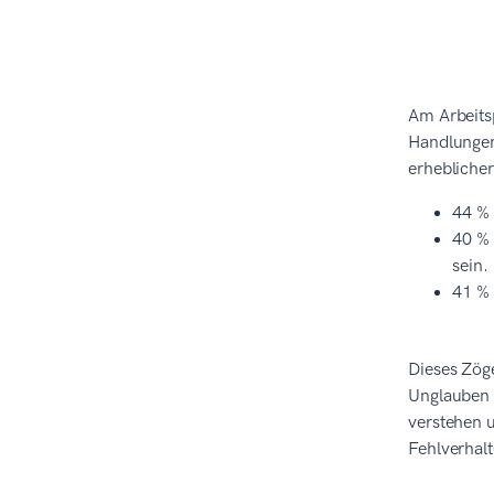
Am Arbeitsp
Handlungen
erheblicher
44 % 
40 % 
sein.
41 % 
Dieses Zög
Unglauben 
verstehen u
Fehlverhal