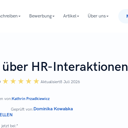
chreiben
Bewerbung
Artikel
Über uns
 über HR-Interaktione
☆☆☆☆☆
★★★★★
0
Aktualisiert
8 Juli 2026
en von:
Kathrin Przadkiewicz
Dominika Kowalska
Geprüft von:
ELLEN
jetzt bei:*