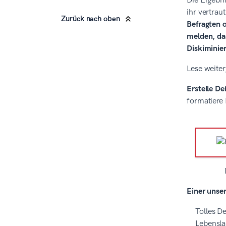
Die Ergebni
ihr vertrau
Zurück nach oben
Befragten o
melden, da
Diskiminie
Lese weite
Erstelle De
formatiere
Einer unse
Tolles De
Lebensla