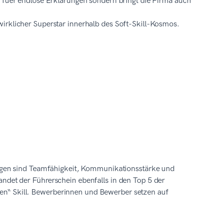
it fuer endlose Erklärungen sondern bringt die Firma auch
n wirklicher Superstar innerhalb des Soft-Skill-Kosmos.
ngen sind Teamfähigkeit, Kommunikationsstärke und
 landet der Führerschein ebenfalls in den Top 5 der
rten“ Skill. Bewerberinnen und Bewerber setzen auf