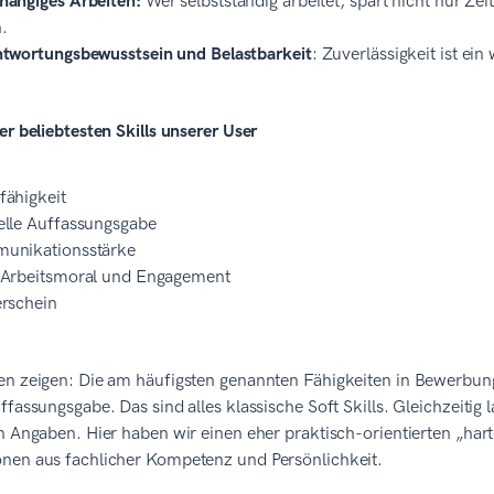
ängiges Arbeiten:
Wer selbststandig arbeitet, spart nicht nur Ze
.
twortungsbewusstsein und Belastbarkeit
: Zuverlässigkeit ist ei
er beliebtesten Skills unserer User
ähigkeit
lle Auffassungsgabe
unikationsstärke
 Arbeitsmoral und Engagement
rschein
en zeigen: Die am häufigsten genannten Fähigkeiten in Bewerbu
ffassungsgabe. Das sind alles klassische Soft Skills. Gleichzeitig
n Angaben. Hier haben wir einen eher praktisch-orientierten „ha
nen aus fachlicher Kompetenz und Persönlichkeit.