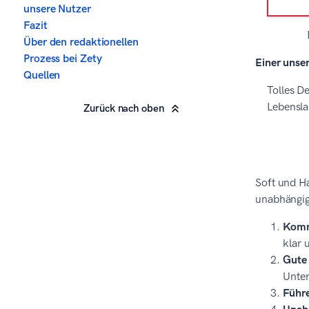
unsere Nutzer
Fazit
Über den redaktionellen
Prozess bei Zety
Einer unse
Quellen
Tolles De
Lebensla
Zurück nach oben
Soft und Ha
unabhängig 
Komm
klar 
Gute
Unte
Führe