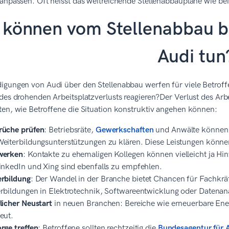
anpassen. Oft heisst das weitreichende Stellenabbaupläne wie bei
können vom Stellenabbau be
Audi tun
igungen von Audi über den Stellenabbau werfen für viele Betrof
des drohenden Arbeitsplatzverlusts reagieren?Der Verlust des Arbei
en, wie Betroffene die Situation konstruktiv angehen können:
rüche prüfen
: Betriebsräte,
Gewerkschaften
und Anwälte können 
eiterbildungsunterstützungen zu klären. Diese Leistungen könne
werken
: Kontakte zu ehemaligen Kollegen können vielleicht ja Hin
inkedIn und Xing sind ebenfalls zu empfehlen.
rbildung
: Der Wandel in der Branche bietet Chancen für Fachkräfte
rbildungen in Elektrotechnik, Softwareentwicklung oder Datenan
licher Neustart
in neuen Branchen: Bereiche wie erneuerbare Ener
eut.
rge treffen
: Betroffene sollten rechtzeitig die
Bundesagentur für A