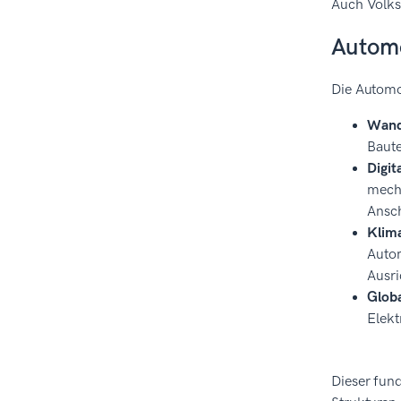
Auch Volks
Automo
Die Automob
Wande
Baute
Digit
mecha
Ansch
Klima
Autom
Ausri
Glob
Elekt
Dieser fun