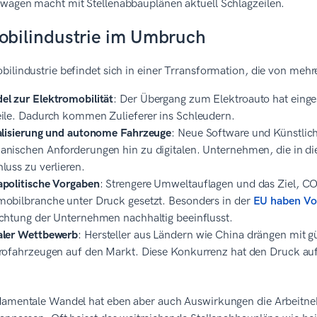
wagen macht mit Stellenabbauplänen aktuell Schlagzeilen.
bilindustrie im Umbruch
ilindustrie befindet sich in einer Trransformation, die von mehr
l zur Elektromobilität
: Der Übergang zum Elektroauto hat einge
ile. Dadurch kommen Zulieferer ins Schleudern.
alisierung und autonome Fahrzeuge
: Neue Software und Künstlich
nischen Anforderungen hin zu digitalen. Unternehmen, die in die
luss zu verlieren.
politische Vorgaben
: Strengere Umweltauflagen und das Ziel, C
obilbranche unter Druck gesetzt. Besonders in der
EU haben Vor
chtung der Unternehmen nachhaltig beeinflusst.
aler Wettbewerb
: Hersteller aus Ländern wie China drängen mit g
rofahrzeugen auf den Markt. Diese Konkurrenz hat den Druck au
damentale Wandel hat eben aber auch Auswirkungen die Arbeitne