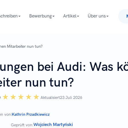
chreiben
Bewerbung
Artikel
Über uns
nen Mitarbeiter nun tun?
sungen bei Audi: Was k
iter nun tun?
☆☆☆☆☆
★★★★★
0
Aktualisiert
23 Juli 2026
en von:
Kathrin Przadkiewicz
Wojciech Martyński
Geprüft von: