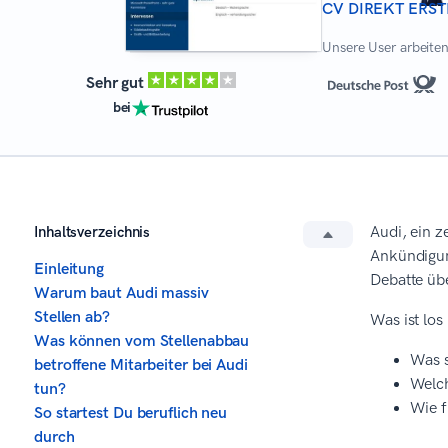
CV DIREKT ERST
Unsere User arbeiten 
Sehr gut
bei
Inhaltsverzeichnis
Audi, ein z
Ankündigun
Einleitung
Debatte üb
Warum baut Audi massiv
Stellen ab?
Was ist los
Was können vom Stellenabbau
Was s
betroffene Mitarbeiter bei Audi
Welch
tun?
Wie f
So startest Du beruflich neu
durch