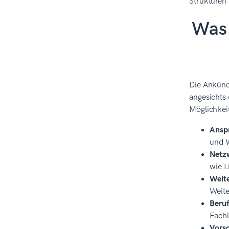
Strukturen 
Was 
Die Ankünd
angesichts 
Möglichkeit
Ansp
und W
Netz
wie L
Weite
Weite
Beruf
Fachl
Vorso