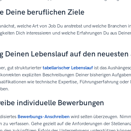
re Deine beruflichen Ziele
unächst, welche Art von Job Du anstrebst und welche Branchen 
igkeiten Dich interessieren und welche Erfahrungen Du aus Deine
ng Deinen Lebenslauf auf den neuesten
r, gut strukturierter
tabellarischer Lebenslauf
ist das Aushängesc
 konrekten expliziten Beschreibungen Deiner bisherigen Aufgaben
alifikationen wie technische Expertise, Führungserfahrung oder 
eben.
reibe individuelle Bewerbungen
disiertes
Bewerbungs-Anschreiben
wird selten überzeugen. Nimm D
 zu verfassen. Gehe gezielt auf die Anforderungen der Stellenanz
n den zukünftigen Erfolg des Unternehmens unterstützen könne