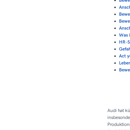
Bewer
Ansch
Bewer
Bewer
Ansch
Was i
HR-St
Gefa
Act 
Leben
Bewe
Audi hat k
insbesonde
Produktions