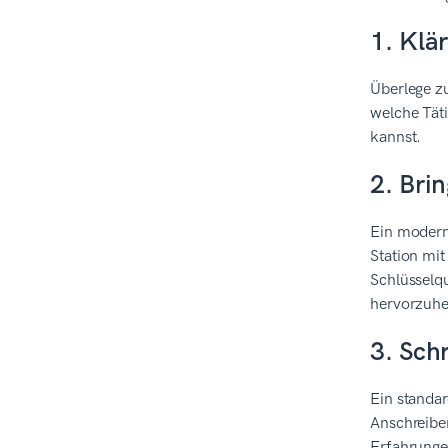
1. Klä
Überlege z
welche Tät
kannst.
2. Bri
Ein moderne
Station mit
Schlüsselqu
hervorzuh
3. Sch
Ein standar
Anschreiben
Erfahrunge