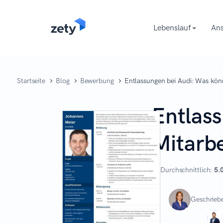
content
Lebenslauf
Ans
Startseite
Blog
Bewerbung
Entlassungen bei Audi: Was kön
Entlas
Mitarbe
Durchschnittlich:
5.
Geschrieb