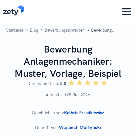
content
Startseite
Blog
Bewerbungsschreiben
Bewerbung
Anlagenmechaniker:
Muster, Vorlage,
Bewerbung
Beispiel
Anlagenmechaniker:
Muster, Vorlage, Beispiel
☆☆☆☆☆
★★★★★
Durchschnittlich:
5.0
Aktualisiert
28 Juli 2026
Geschrieben von:
Kathrin Przadkiewicz
Wojciech Martyński
Geprüft von: