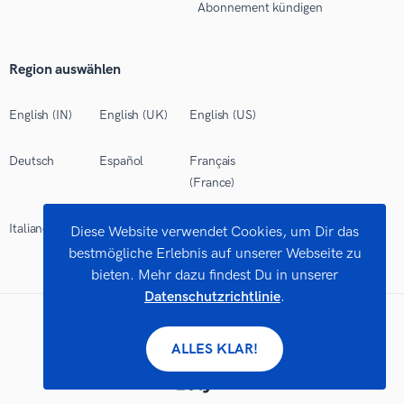
Abonnement kündigen
Region auswählen
English (IN)
English (UK)
English (US)
Deutsch
Español
Français
(France)
Italiano
Polski
Português
Diese Website verwendet Cookies, um Dir das
(Brasil)
bestmögliche Erlebnis auf unserer Webseite zu
bieten. Mehr dazu findest Du in unserer
Datenschutzrichtlinie
.
©
2026 Works Limited. Alle Rechte vorbehalten.
ALLES KLAR!