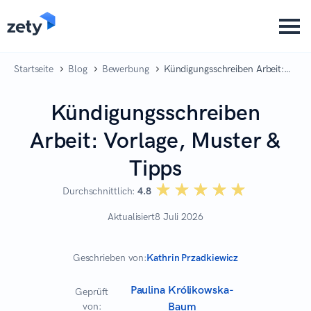
content
Startseite
Blog
Bewerbung
Kündigungsschreiben Arbeit:
Vorlage, Muster & Tipps
Kündigungsschreiben
Arbeit: Vorlage, Muster &
Tipps
☆☆☆☆☆
★★★★★
Durchschnittlich:
4.8
Aktualisiert
8 Juli 2026
Geschrieben von:
Kathrin Przadkiewicz
Paulina Królikowska-
Geprüft
von:
Baum