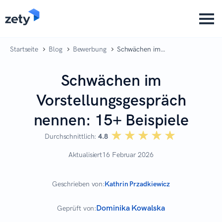
content
Startseite
Blog
Bewerbung
Schwächen im
Vorstellungsgespräch nennen:
15+ Beispiele
Schwächen im
Vorstellungsgespräch
nennen: 15+ Beispiele
☆☆☆☆☆
★★★★★
Durchschnittlich:
4.8
Aktualisiert
16 Februar 2026
Geschrieben von:
Kathrin Przadkiewicz
Dominika Kowalska
Geprüft von: