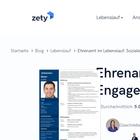
content
Lebenslauf
Ans
Startseite
Blog
Lebenslauf
Ehrenamt im Lebenslauf: Sozia
Ehrena
Engage
Durchschnittlich:
5.
Geschrieb