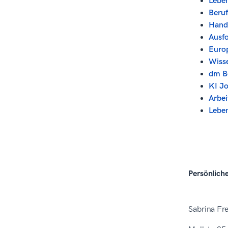
Leben
Beruf
Hands
Ausfo
Euro
Wisse
dm B
KI J
Arbei
Lebe
Persönlich
Sabrina Fre