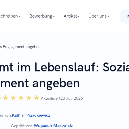
chreiben
Bewerbung
Artikel
Über uns
les Engagement angeben
mt im Lebenslauf: Sozi
ment angeben
☆☆☆☆☆
★★★★★
0
Aktualisiert
23 Juli 2026
en von:
Kathrin Przadkiewicz
Wojciech Martyński
Geprüft von: