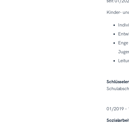
seit 01/20
Kinder- un
Indiv
Entwi
Enge 
Jugen
Leitu
Schlüsseler
Schulabsch
01/2019 –
Sozialarbei