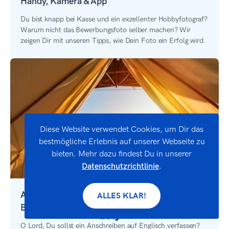
Handy, Kamera & App
Du bist knapp bei Kasse und ein exzellenter Hobbyfotograf?
Warum nicht das Bewerbungsfoto selber machen? Wir
zeigen Dir mit unseren Tipps, wie Dein Foto ein Erfolg wird.
Diese Website verwendet Cookies, um Dir das
bestmögliche Erlebnis auf unserer Webseite zu
bieten. Mehr dazu findest Du in unserer
Datenschutzrichtlinie
.
Anschreiben auf Englisch: Muster, Vorlage &
ALLES KLAR!
Beispiele
O Lord, Du sollst ein Anschreiben auf Englisch verfassen?