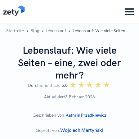
content
Startseite
Blog
Lebenslauf
Lebenslauf: Wie viele Seiten –
eine, zwei oder mehr?
Lebenslauf: Wie viele
Seiten – eine, zwei oder
mehr?
☆☆☆☆☆
★★★★★
Durchschnittlich:
5.0
Aktualisiert
3 Februar 2026
Geschrieben von:
Kathrin Przadkiewicz
Wojciech Martyński
Geprüft von: