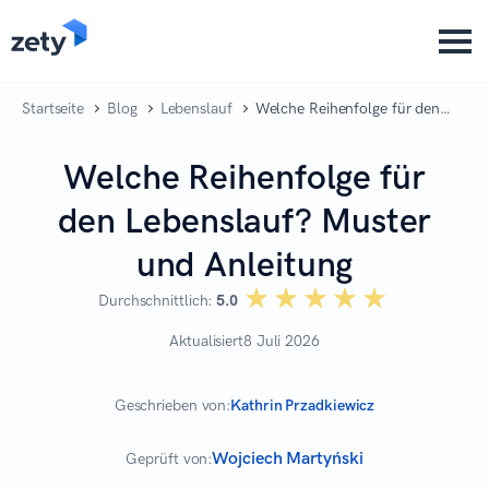
content
Startseite
Blog
Lebenslauf
Welche Reihenfolge für den
Lebenslauf? Muster und
Anleitung
Welche Reihenfolge für
den Lebenslauf? Muster
und Anleitung
☆☆☆☆☆
★★★★★
Durchschnittlich:
5.0
Aktualisiert
8 Juli 2026
Geschrieben von:
Kathrin Przadkiewicz
Wojciech Martyński
Geprüft von: