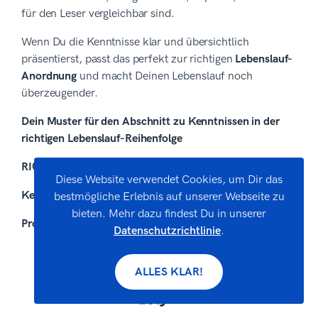
für den Leser vergleichbar sind.
Wenn Du die Kenntnisse klar und übersichtlich
präsentierst, passt das perfekt zur richtigen
Lebenslauf-
Anordnung
und macht Deinen Lebenslauf noch
überzeugender.
Dein Muster für den Abschnitt zu Kenntnissen in der
richtigen Lebenslauf-Reihenfolge
RICHTIG
Diese Website verwendet Cookies, um Dir das
Kenntnisse
bestmögliche Erlebnis auf unserer Webseite zu
bieten. Mehr dazu findest Du in unserer
Programme
Datenschutzrichtlinie
.
SAP ERP – sehr gute Kenntnisse
CRM-Tool Cobra – gute Kenntnisse
ALLES KLAR!
Microsoft Excel – hervorragende Kenntnisse