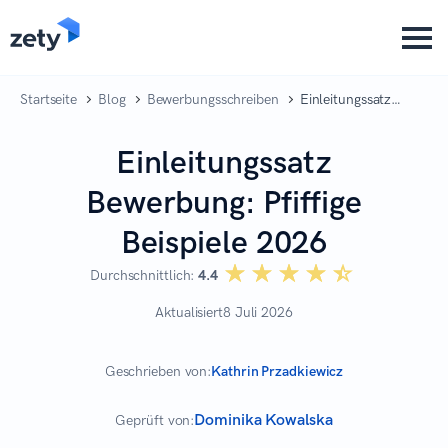
content
Startseite
Blog
Bewerbungsschreiben
Einleitungssatz
Bewerbung: Pfiffige
Beispiele 2026
Einleitungssatz
Bewerbung: Pfiffige
Beispiele 2026
☆☆☆☆☆
★★★★★
Durchschnittlich:
4.4
Aktualisiert
8 Juli 2026
Geschrieben von:
Kathrin Przadkiewicz
Dominika Kowalska
Geprüft von: