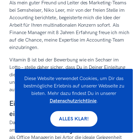
Als mein guter Freund und Leiter des Marketing-Teams
bei Semsheiser, Niko Leer, mir von der freien Stelle im
Accounting berichtete, begeisterte mich die Idee der
Arbeit für Ihren multinationalen Konzern sofort. Als
Finance Manager mit 8 Jahren Erfahrung freue ich mich
auf die Chance, meine Expertise im Accounting-Team
einzubringen.
Vitamin B ist bei der Bewerbung wie ein Sechser im
Lotto – stelle daher sicher, dass Du in Deiner Einleitung
die Empfehlung auch nennst, am besten namentlich
Diese Website verwendet Cookies, um Dir das
und mit Position. Der Personaler liest sicher
bestmögliche Erlebnis auf unserer Webseite zu
aufmerksam weiter, wenn ein Kollege Dich empfiehlt.
bieten. Mehr dazu findest Du in unserer
Datenschutzrichtlinie
.
Einleitung für die Bewerbung nach
einem Telefonat
ALLES KLAR!
Das sehr aufschlussreiche Telefongespräch mit Ihnen
am 15.12.2020 hat mich darin bestärkt, dass die Stelle
als Office Managerin bei Artor die ideale Gelegenheit