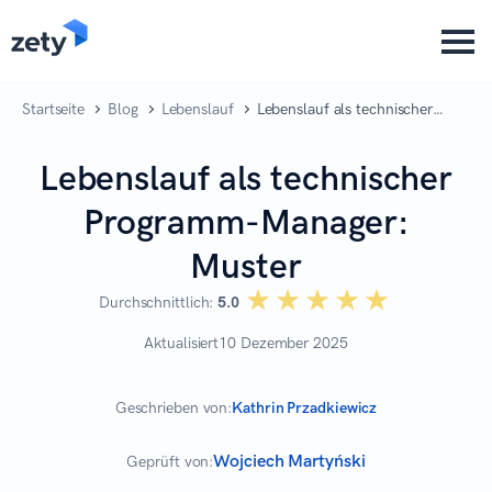
content
Startseite
Blog
Lebenslauf
Lebenslauf als technischer
Programm-Manager: Muster
Lebenslauf als technischer
Programm-Manager:
Muster
☆☆☆☆☆
★★★★★
Durchschnittlich:
5.0
Aktualisiert
10 Dezember 2025
Geschrieben von:
Kathrin Przadkiewicz
Wojciech Martyński
Geprüft von: