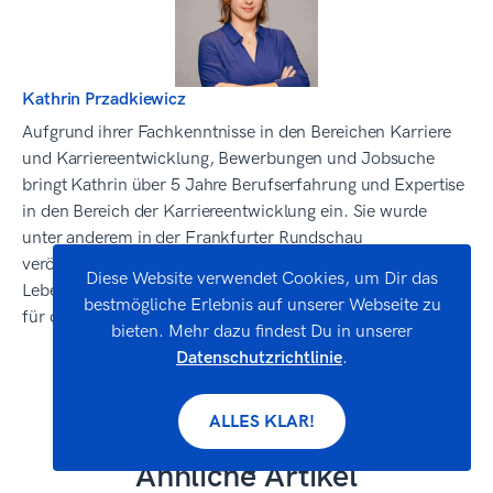
Kathrin Przadkiewicz
Aufgrund ihrer Fachkenntnisse in den Bereichen Karriere
und Karriereentwicklung, Bewerbungen und Jobsuche
bringt Kathrin über 5 Jahre Berufserfahrung und Expertise
in den Bereich der Karriereentwicklung ein. Sie wurde
unter anderem in der Frankfurter Rundschau
veröffentlicht, in denen sie kostenlose Tipps zu den
Diese Website verwendet Cookies, um Dir das
Lebenslauf-Vorlagen von Zety und den besten Praktiken
bestmögliche Erlebnis auf unserer Webseite zu
für das Verfassen von Lebensläufen gegeben hat.
bieten. Mehr dazu findest Du in unserer
Datenschutzrichtlinie
.
Linkedin
ALLES KLAR!
Ähnliche Artikel