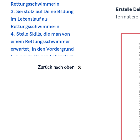
Rettungsschwimmerin
Erstelle De
3. Sei stolz auf Deine Bildung
formatiere
im Lebenslauf als
Rettungsschwimmerin
4. Stelle Skills, die man von
einem Rettungsschwimmer
erwartet, in den Vordergrund
5. Erwäge Deinen Lebenslauf
als Rettungsschwimmer mit
Zurück nach oben
optionalen Abschnitten
aufzuwerten
6. Denke an ein Kurzprofil für
den CV als
Rettungsschwimmer
7. Vergiss nicht das passende
Bewerbungs-Anschreiben zum
Lebenslauf als
Rettungsschwimmer
Über den redaktionellen