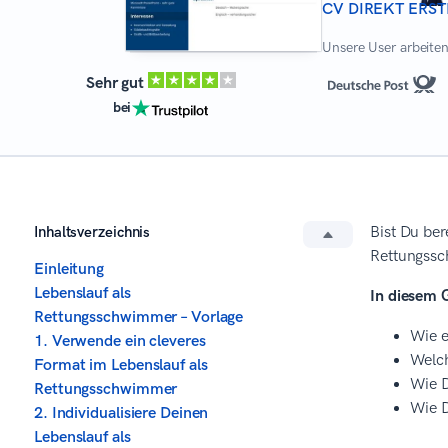
CV DIREKT ERST
Unsere User arbeiten 
Sehr gut
bei
Inhaltsverzeichnis
Bist Du be
Rettungssch
Einleitung
Lebenslauf als
In diesem 
Rettungsschwimmer – Vorlage
Wie e
1. Verwende ein cleveres
Welch
Format im Lebenslauf als
Wie D
Rettungsschwimmer
Wie D
2. Individualisiere Deinen
Lebenslauf als