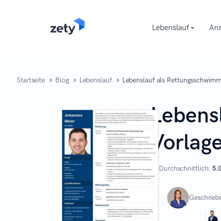
content
Lebenslauf
Ans
Startseite
Blog
Lebenslauf
Lebenslauf als Rettungsschwimm
Lebens
Vorlag
Durchschnittlich:
5.
Geschrieb