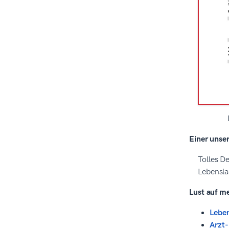
Prozess bei Zety
Quellen
Einer unse
Tolles De
Lebensla
Lust auf me
Leben
Arzt-