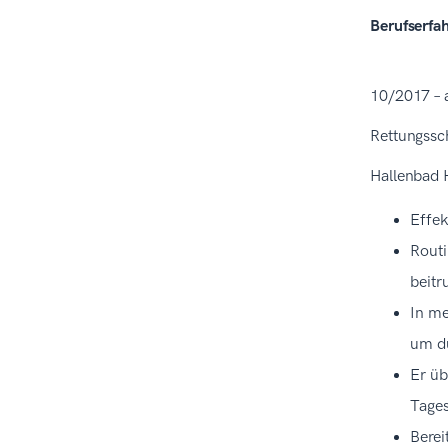
Berufserfa
10/2017 – a
Rettungss
Hallenbad 
Effek
Rout
beitr
In me
um du
Er üb
Tages
Berei