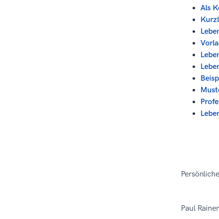
Als K
Kurzl
Leben
Vorl
Leben
Leben
Beisp
Must
Profe
Lebe
Persönlich
Paul Rainer