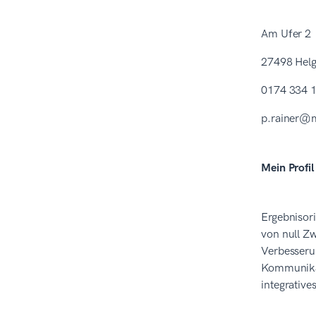
Am Ufer 2
27498 Hel
0174 334 
p.rainer@
Mein Profi
Ergebnisor
von null Z
Verbesseru
Kommunikat
integrative