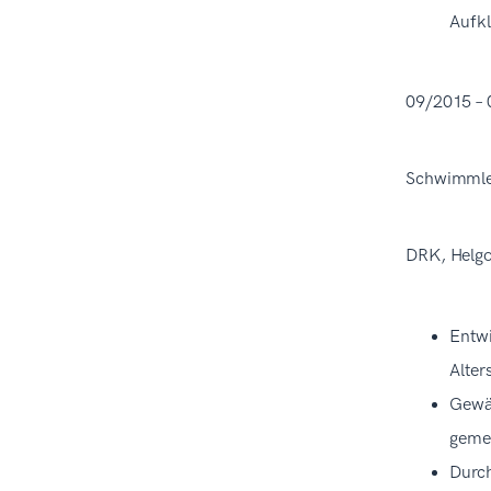
Aufkl
09/2015 –
Schwimmle
DRK, Helg
Entwi
Alter
Gewäh
geme
Durch