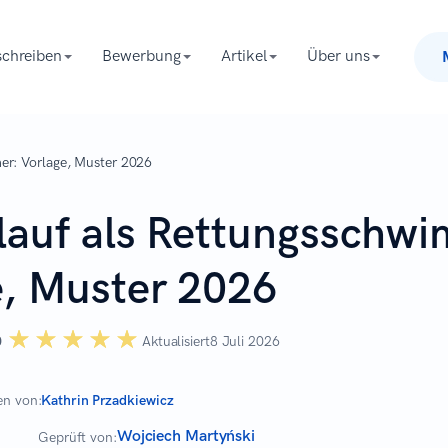
chreiben
Bewerbung
Artikel
Über uns
er: Vorlage, Muster 2026
lauf als Rettungsschw
e, Muster 2026
☆☆☆☆☆
★★★★★
0
Aktualisiert
8 Juli 2026
en von:
Kathrin Przadkiewicz
Wojciech Martyński
Geprüft von: