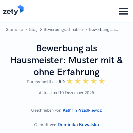
content
Startseite
Blog
Bewerbungsschreiben
Bewerbung als
Hausmeister: Muster
mit & ohne
Bewerbung als
Erfahrung
Hausmeister: Muster mit &
ohne Erfahrung
☆☆☆☆☆
★★★★★
Durchschnittlich:
5.0
Aktualisiert
10 Dezember 2025
Geschrieben von:
Kathrin Przadkiewicz
Dominika Kowalska
Geprüft von: