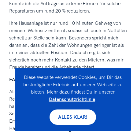
konnte ich die Aufträge an externe Firmen für solche
Reparaturen um rund 20 % reduzieren.
Ihre Hausanlage ist nur rund 10 Minuten Gehweg von
meinem Wohnsitz entfernt, sodass ich auch in Notfällen
schnell zur Stelle sein kann. Besonders spricht mich
daran an, dass die Zahl der Wohnungen geringer ist als
in meiner aktuellen Position. Dadurch ergibt sich
sicherlich noch mehr Kontakt zu den Mietern, was mir
Freude bereitet und die Arbeit erleichtert.
Diese Website verwendet Cookies, um Dir das
FALSCH
bestmögliche Erlebnis auf unserer Webseite zu
Als Elektriker habe ich keine Probleme mit kleineren
bieten. Mehr dazu findest Du in unserer
Reparaturen, die auch über mein Feld hinausgehen. So
Datenschutzrichtlinie
.
habe ich bisher in der Instandhaltung, Kontrolle und
Schadensbehebung von elektrischen Leitungen große
ALLES KLAR!
Erfolge erzielen können. Dies habe ich auch als
Hausmeister bewiesen.