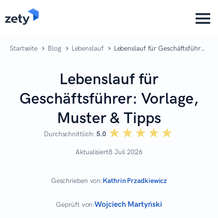
content
Startseite
Blog
Lebenslauf
Lebenslauf für Geschäftsführer:
Vorlage, Muster & Tipps
Lebenslauf für
Geschäftsführer: Vorlage,
Muster & Tipps
☆☆☆☆☆
★★★★★
Durchschnittlich:
5.0
Aktualisiert
8 Juli 2026
Geschrieben von:
Kathrin Przadkiewicz
Wojciech Martyński
Geprüft von: