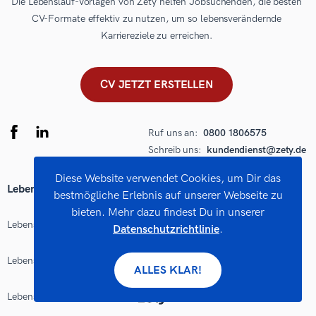
Die Lebenslauf-Vorlagen von Zety helfen Jobsuchenden, die besten
CV-Formate effektiv zu nutzen, um so lebensverändernde
Karriereziele zu erreichen.
CV JETZT ERSTELLEN
Ruf uns an:
0800 1806575
Schreib uns:
kundendienst@zety.de
Diese Website verwendet Cookies, um Dir das
Lebenslauf
Bewerbungsschreiben
bestmögliche Erlebnis auf unserer Webseite zu
bieten. Mehr dazu findest Du in unserer
Lebenslauf Vorlagen
Bewerbung online schreiben
Datenschutzrichtlinie
.
Lebenslauf erstellen
Bewerbung Vorlagen
ALLES KLAR!
Lebenslauf Muster
Bewerbung Muster