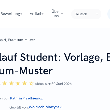
Über
Bewerbung
Artikel
Deutsch
uns
spiel, Praktikum-Muster
auf Student: Vorlage, B
kum-Muster
☆☆☆☆☆
★★★★★
2
Aktualisiert
30 Juni 2026
en von:
Kathrin Przadkiewicz
Wojciech Martyński
Geprüft von: