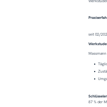
Werkstuden
Praxiserfa
seit 02/20
Werkstuden
Massmann 
Tägli
Zustä
Umgan
Schlüsseler
87 % der Mi