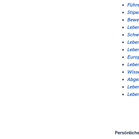
Führe
Stipe
Bewe
Leben
Schwe
Leben
Leben
Europ
Leben
Wisse
Abgeb
Leben
Lebe
Persönlich