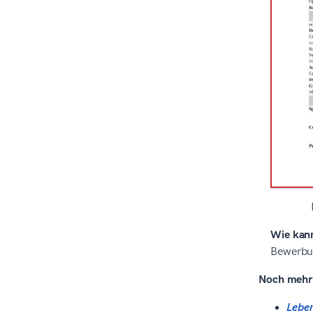
Anschreiben zum Lebenslauf
als Student
Typische Fehler im Lebenslauf –
und wie Du sie vermeidest
Die Kernpunkte
Über den redaktionellen
Prozess bei Zety
Quellen
Wie kann
Bewerbun
Noch mehr 
Lebe