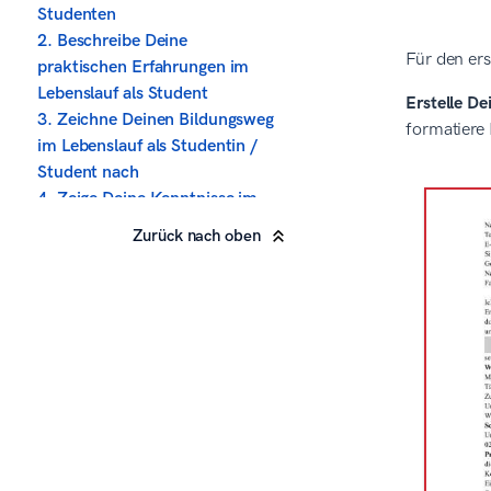
Studenten
2. Beschreibe Deine
Für den ers
praktischen Erfahrungen im
Lebenslauf als Student
Erstelle De
3. Zeichne Deinen Bildungsweg
formatiere
im Lebenslauf als Studentin /
Student nach
4. Zeige Deine Kenntnisse im
Lebenslauf für Studenten auf
Zurück nach oben
5. Erzähle im Studenten-
Lebenslauf von Deinen
Interessen
6. Füge Deinem Studenten-
Lebenslauf optionale
Abschnitte hinzu
7. Probiere es mit dem
persönlichen Profil im
Lebenslauf als Studentin
8. Denk auch an das passende