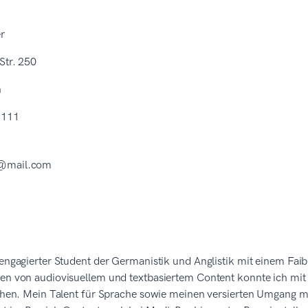
r
Str. 250
n
 111
@mail.com
 engagierter Student der Germanistik und Anglistik mit einem Fai
en von audiovisuellem und textbasiertem Content konnte ich mit e
ichen. Mein Talent für Sprache sowie meinen versierten Umgang m