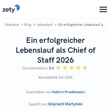
content
Startseite
Blog
Lebenslauf
Ein erfolgreicher Lebenslauf als
Chief of Staff 2026
Ein erfolgreicher
Lebenslauf als Chief of
Staff 2026
☆☆☆☆☆
★★★★★
Durchschnittlich:
5.0
Aktualisiert
8 Juli 2026
Geschrieben von:
Kathrin Przadkiewicz
Wojciech Martyński
Geprüft von: